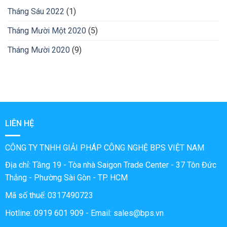
Tháng Sáu 2022
(1)
Tháng Mười Một 2020
(5)
Tháng Mười 2020
(9)
LIÊN HỆ
CÔNG TY TNHH GIẢI PHÁP CÔNG NGHỆ BPS VIỆT NAM
Địa chỉ: Tầng 19 - Tòa nhà Saigon Trade Center - 37 Tôn Đức
Thắng - Phường Sài Gòn - TP. HCM
Mã số thuế: 0317490723
Hotline: 0919 601 909
- Email: sales@bps.vn